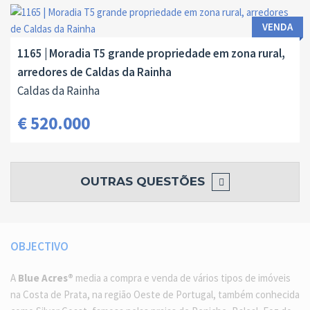
VENDA
1165 | Moradia T5 grande propriedade em zona rural,
arredores de Caldas da Rainha
Caldas da Rainha
€ 520.000
OUTRAS QUESTÕES
OBJECTIVO
A
Blue Acres®
media a compra e venda de vários tipos de imóveis
na Costa de Prata, na região Oeste de Portugal, também conhecida