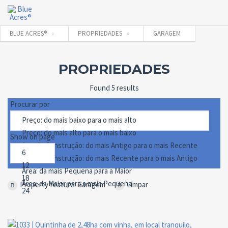
BLUE ACRES®
PROPRIEDADES
GARAGEM
PROPRIEDADES
Found 5 results
Procurar por
Show on page
Property feature: Garagem
Limpar