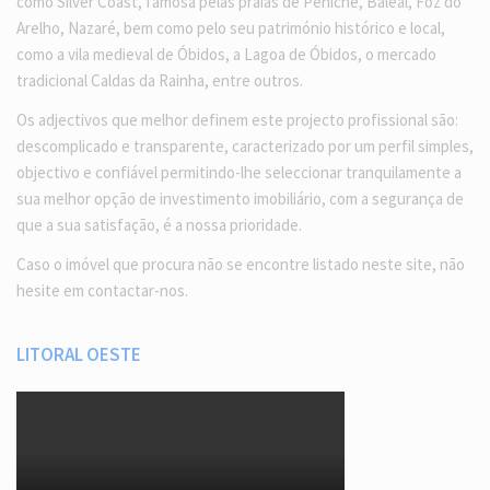
como Silver Coast, famosa pelas praias de Peniche, Baleal, Foz do
Arelho, Nazaré, bem como pelo seu património histórico e local,
como a vila medieval de Óbidos, a Lagoa de Óbidos, o mercado
tradicional Caldas da Rainha, entre outros.
Os adjectivos que melhor definem este projecto profissional são:
descomplicado e transparente, caracterizado por um perfil simples,
objectivo e confiável permitindo-lhe seleccionar tranquilamente a
sua melhor opção de investimento imobiliário, com a segurança de
que a sua satisfação, é a nossa prioridade.
Caso o imóvel que procura não se encontre listado neste site, não
hesite em contactar-nos.
LITORAL OESTE